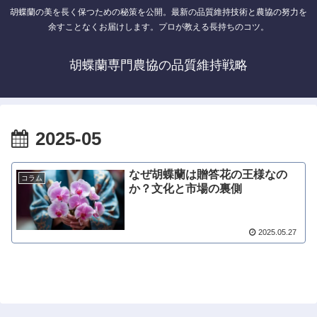
胡蝶蘭の美を長く保つための秘策を公開。最新の品質維持技術と農協の努力を
余すことなくお届けします。プロが教える長持ちのコツ。
胡蝶蘭専門農協の品質維持戦略
2025-05
なぜ胡蝶蘭は贈答花の王様なの
コラム
か？文化と市場の裏側
2025.05.27